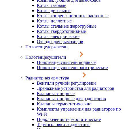
Комплектующие для дымоходов
Котлы газовые
Котлы дизельные
Котлы конденсационные настенные
Котлы пеллетные
Котлы стальные жаротрубные
Котлы твердотопливные
Котлы электрические
Отводы для дымоходов
Полотенцедержатели
Полотенцесушители
Полотенцесушители водяные
Полотенцесушители электрические
Радиаторная арматура
Вентили ручной регулировки
Дренажные устройства для радиаторов
Клапаны запорные
Клапаны запорные для радиаторов
Клапаны термостатические
Комплекты управления для радиаторов по
Wi-Fi
Подключения термостатические
Термоголовки жидкостные