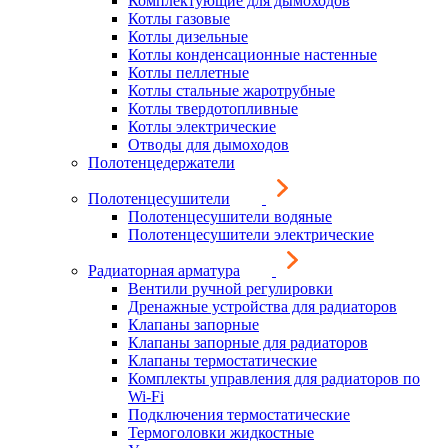
Комплектующие для дымоходов
Котлы газовые
Котлы дизельные
Котлы конденсационные настенные
Котлы пеллетные
Котлы стальные жаротрубные
Котлы твердотопливные
Котлы электрические
Отводы для дымоходов
Полотенцедержатели
Полотенцесушители
Полотенцесушители водяные
Полотенцесушители электрические
Радиаторная арматура
Вентили ручной регулировки
Дренажные устройства для радиаторов
Клапаны запорные
Клапаны запорные для радиаторов
Клапаны термостатические
Комплекты управления для радиаторов по
Wi-Fi
Подключения термостатические
Термоголовки жидкостные