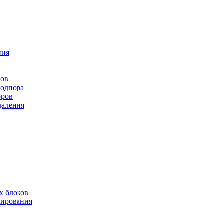
ния
ров
подпора
оров
даления
х блоков
нирования