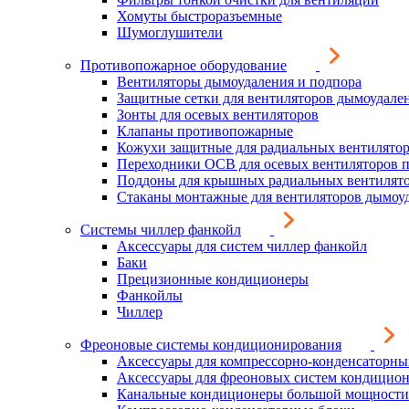
Хомуты быстроразъемные
Шумоглушители
Противопожарное оборудование
Вентиляторы дымоудаления и подпора
Защитные сетки для вентиляторов дымоудале
Зонты для осевых вентиляторов
Клапаны противопожарные
Кожухи защитные для радиальных вентилято
Переходники ОСВ для осевых вентиляторов 
Поддоны для крышных радиальных вентилят
Стаканы монтажные для вентиляторов дымоу
Системы чиллер фанкойл
Аксессуары для систем чиллер фанкойл
Баки
Прецизионные кондиционеры
Фанкойлы
Чиллер
Фреоновые системы кондиционирования
Аксессуары для компрессорно-конденсаторны
Аксессуары для фреоновых систем кондицио
Канальные кондиционеры большой мощности