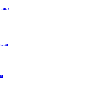
 типа
ляции
ми