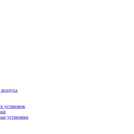
 воздуха
х установок
вки
ые установки