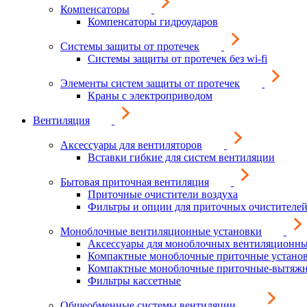
Компенсаторы
Компенсаторы гидроударов
Системы защиты от протечек
Системы защиты от протечек без wi-fi
Элементы систем защиты от протечек
Краны с электроприводом
Вентиляция
Аксессуары для вентиляторов
Вставки гибкие для систем вентиляции
Бытовая приточная вентиляция
Приточные очистители воздуха
Фильтры и опции для приточных очистителей
Моноблочные вентиляционные установки
Аксессуары для моноблочных вентиляционны
Компактные моноблочные приточные устано
Компактные моноблочные приточные-вытяжн
Фильтры кассетные
Общеобменные системы вентиляции