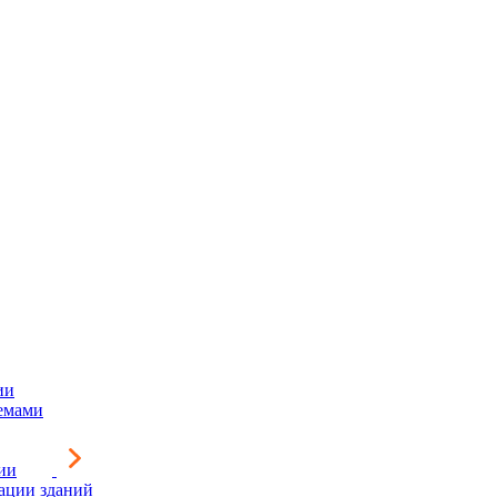
ии
емами
ии
зации зданий