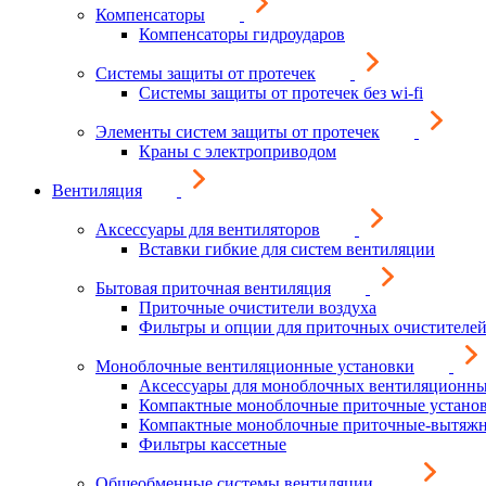
Компенсаторы
Компенсаторы гидроударов
Системы защиты от протечек
Системы защиты от протечек без wi-fi
Элементы систем защиты от протечек
Краны с электроприводом
Вентиляция
Аксессуары для вентиляторов
Вставки гибкие для систем вентиляции
Бытовая приточная вентиляция
Приточные очистители воздуха
Фильтры и опции для приточных очистителей
Моноблочные вентиляционные установки
Аксессуары для моноблочных вентиляционны
Компактные моноблочные приточные устано
Компактные моноблочные приточные-вытяжн
Фильтры кассетные
Общеобменные системы вентиляции