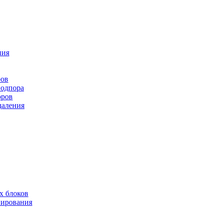
ния
ров
подпора
оров
даления
х блоков
нирования