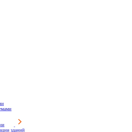
ии
емами
ии
зации зданий