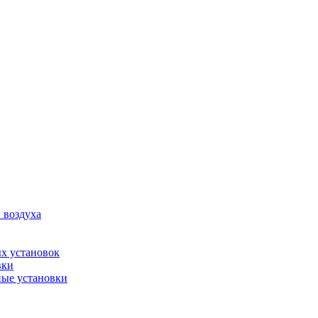
 воздуха
х установок
вки
ые установки