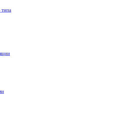
 типа
ляции
ми