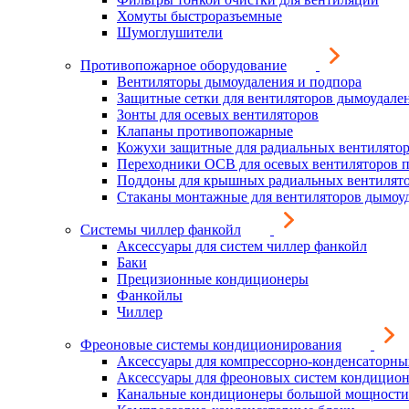
Хомуты быстроразъемные
Шумоглушители
Противопожарное оборудование
Вентиляторы дымоудаления и подпора
Защитные сетки для вентиляторов дымоудале
Зонты для осевых вентиляторов
Клапаны противопожарные
Кожухи защитные для радиальных вентилято
Переходники ОСВ для осевых вентиляторов 
Поддоны для крышных радиальных вентилят
Стаканы монтажные для вентиляторов дымоу
Системы чиллер фанкойл
Аксессуары для систем чиллер фанкойл
Баки
Прецизионные кондиционеры
Фанкойлы
Чиллер
Фреоновые системы кондиционирования
Аксессуары для компрессорно-конденсаторны
Аксессуары для фреоновых систем кондицио
Канальные кондиционеры большой мощности