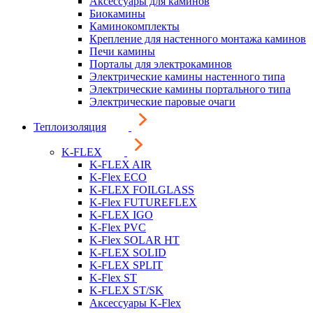
Аксессуары для каминов
Биокамины
Каминокомплекты
Крепление для настенного монтажа каминов
Печи камины
Порталы для электрокаминов
Электрические камины настенного типа
Электрические камины портального типа
Электрические паровые очаги
Теплоизоляция
K-FLEX
K-FLEX AIR
K-Flex ECO
K-FLEX FOILGLASS
K-Flex FUTUREFLEX
K-FLEX IGO
K-Flex PVC
K-Flex SOLAR HT
K-FLEX SOLID
K-FLEX SPLIT
K-Flex ST
K-FLEX ST/SK
Аксессуары K-Flex