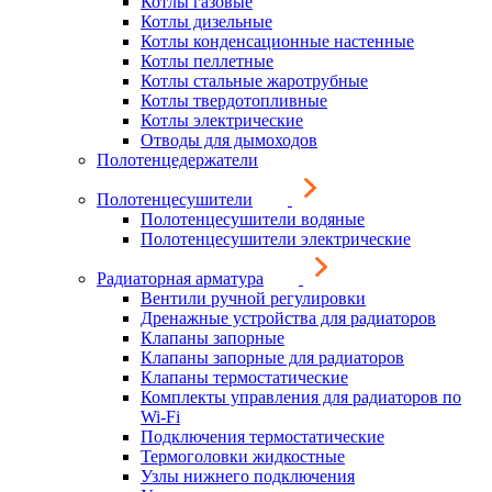
Котлы газовые
Котлы дизельные
Котлы конденсационные настенные
Котлы пеллетные
Котлы стальные жаротрубные
Котлы твердотопливные
Котлы электрические
Отводы для дымоходов
Полотенцедержатели
Полотенцесушители
Полотенцесушители водяные
Полотенцесушители электрические
Радиаторная арматура
Вентили ручной регулировки
Дренажные устройства для радиаторов
Клапаны запорные
Клапаны запорные для радиаторов
Клапаны термостатические
Комплекты управления для радиаторов по
Wi-Fi
Подключения термостатические
Термоголовки жидкостные
Узлы нижнего подключения