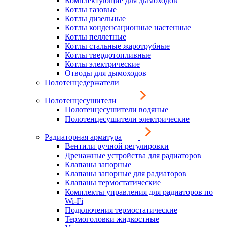
Комплектующие для дымоходов
Котлы газовые
Котлы дизельные
Котлы конденсационные настенные
Котлы пеллетные
Котлы стальные жаротрубные
Котлы твердотопливные
Котлы электрические
Отводы для дымоходов
Полотенцедержатели
Полотенцесушители
Полотенцесушители водяные
Полотенцесушители электрические
Радиаторная арматура
Вентили ручной регулировки
Дренажные устройства для радиаторов
Клапаны запорные
Клапаны запорные для радиаторов
Клапаны термостатические
Комплекты управления для радиаторов по
Wi-Fi
Подключения термостатические
Термоголовки жидкостные