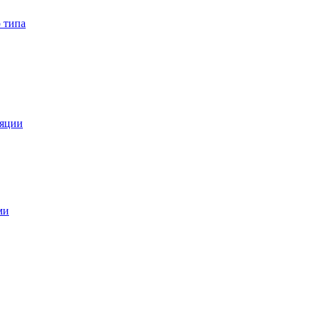
 типа
ляции
ми