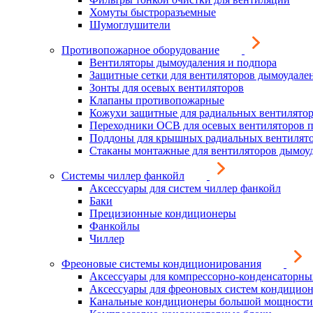
Хомуты быстроразъемные
Шумоглушители
Противопожарное оборудование
Вентиляторы дымоудаления и подпора
Защитные сетки для вентиляторов дымоудале
Зонты для осевых вентиляторов
Клапаны противопожарные
Кожухи защитные для радиальных вентилято
Переходники ОСВ для осевых вентиляторов 
Поддоны для крышных радиальных вентилят
Стаканы монтажные для вентиляторов дымоу
Системы чиллер фанкойл
Аксессуары для систем чиллер фанкойл
Баки
Прецизионные кондиционеры
Фанкойлы
Чиллер
Фреоновые системы кондиционирования
Аксессуары для компрессорно-конденсаторны
Аксессуары для фреоновых систем кондицио
Канальные кондиционеры большой мощности