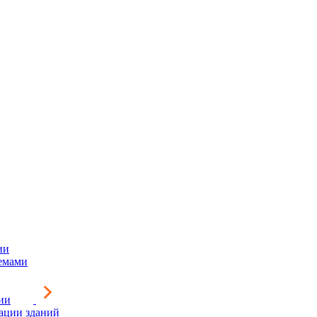
ии
емами
ии
зации зданий