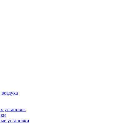
 воздуха
х установок
вки
ые установки