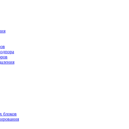
ния
ров
подпора
оров
даления
х блоков
нирования