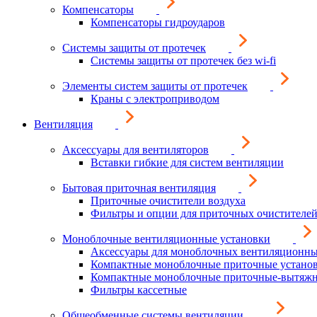
Компенсаторы
Компенсаторы гидроударов
Системы защиты от протечек
Системы защиты от протечек без wi-fi
Элементы систем защиты от протечек
Краны с электроприводом
Вентиляция
Аксессуары для вентиляторов
Вставки гибкие для систем вентиляции
Бытовая приточная вентиляция
Приточные очистители воздуха
Фильтры и опции для приточных очистителей
Моноблочные вентиляционные установки
Аксессуары для моноблочных вентиляционны
Компактные моноблочные приточные устано
Компактные моноблочные приточные-вытяжн
Фильтры кассетные
Общеобменные системы вентиляции