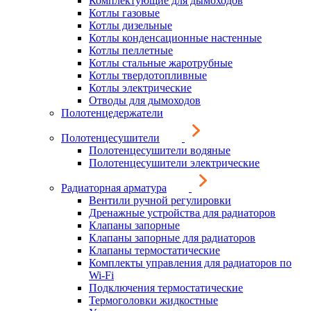
Комплектующие для дымоходов
Котлы газовые
Котлы дизельные
Котлы конденсационные настенные
Котлы пеллетные
Котлы стальные жаротрубные
Котлы твердотопливные
Котлы электрические
Отводы для дымоходов
Полотенцедержатели
Полотенцесушители
Полотенцесушители водяные
Полотенцесушители электрические
Радиаторная арматура
Вентили ручной регулировки
Дренажные устройства для радиаторов
Клапаны запорные
Клапаны запорные для радиаторов
Клапаны термостатические
Комплекты управления для радиаторов по
Wi-Fi
Подключения термостатические
Термоголовки жидкостные