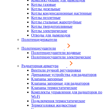
Комплектующие для дымоходов
Котлы газовые
Котлы дизельные
Котлы конденсационные настенные
Котлы пеллетные
Котлы стальные жаротрубные
Котлы твердотопливные
Котлы электрические
Отводы для дымоходов
Полотенцедержатели
Полотенцесушители
Полотенцесушители водяные
Полотенцесушители электрические
Радиаторная арматура
Вентили ручной регулировки
Дренажные устройства для радиаторов
Клапаны запорные
Клапаны запорные для радиаторов
Клапаны термостатические
Комплекты управления для радиаторов по
Wi-Fi
Подключения термостатические
Термоголовки жидкостные