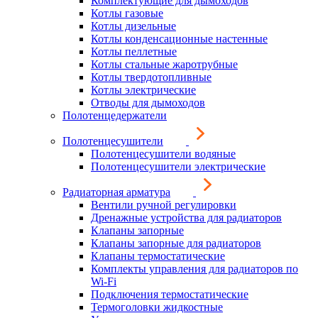
Комплектующие для дымоходов
Котлы газовые
Котлы дизельные
Котлы конденсационные настенные
Котлы пеллетные
Котлы стальные жаротрубные
Котлы твердотопливные
Котлы электрические
Отводы для дымоходов
Полотенцедержатели
Полотенцесушители
Полотенцесушители водяные
Полотенцесушители электрические
Радиаторная арматура
Вентили ручной регулировки
Дренажные устройства для радиаторов
Клапаны запорные
Клапаны запорные для радиаторов
Клапаны термостатические
Комплекты управления для радиаторов по
Wi-Fi
Подключения термостатические
Термоголовки жидкостные