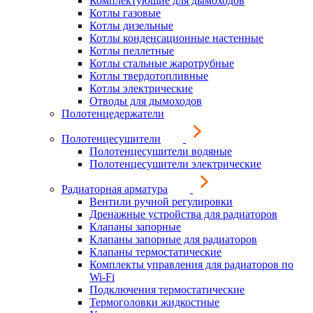
Комплектующие для дымоходов
Котлы газовые
Котлы дизельные
Котлы конденсационные настенные
Котлы пеллетные
Котлы стальные жаротрубные
Котлы твердотопливные
Котлы электрические
Отводы для дымоходов
Полотенцедержатели
Полотенцесушители
Полотенцесушители водяные
Полотенцесушители электрические
Радиаторная арматура
Вентили ручной регулировки
Дренажные устройства для радиаторов
Клапаны запорные
Клапаны запорные для радиаторов
Клапаны термостатические
Комплекты управления для радиаторов по
Wi-Fi
Подключения термостатические
Термоголовки жидкостные