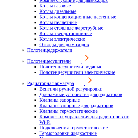
Комплектующие для дымоходов
Котлы газовые
Котлы дизельные
Котлы конденсационные настенные
Котлы пеллетные
Котлы стальные жаротрубные
Котлы твердотопливные
Котлы электрические
Отводы для дымоходов
Полотенцедержатели
Полотенцесушители
Полотенцесушители водяные
Полотенцесушители электрические
Радиаторная арматура
Вентили ручной регулировки
Дренажные устройства для радиаторов
Клапаны запорные
Клапаны запорные для радиаторов
Клапаны термостатические
Комплекты управления для радиаторов по
Wi-Fi
Подключения термостатические
Термоголовки жидкостные