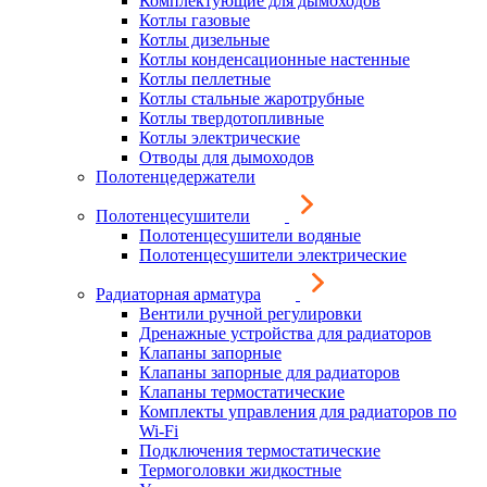
Комплектующие для дымоходов
Котлы газовые
Котлы дизельные
Котлы конденсационные настенные
Котлы пеллетные
Котлы стальные жаротрубные
Котлы твердотопливные
Котлы электрические
Отводы для дымоходов
Полотенцедержатели
Полотенцесушители
Полотенцесушители водяные
Полотенцесушители электрические
Радиаторная арматура
Вентили ручной регулировки
Дренажные устройства для радиаторов
Клапаны запорные
Клапаны запорные для радиаторов
Клапаны термостатические
Комплекты управления для радиаторов по
Wi-Fi
Подключения термостатические
Термоголовки жидкостные