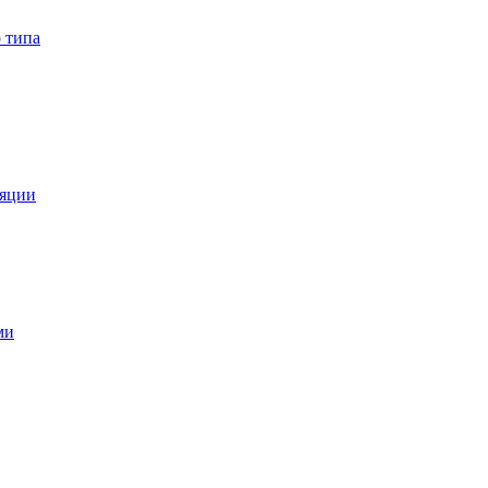
 типа
ляции
ми