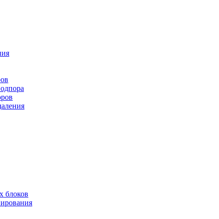
ния
ров
подпора
оров
даления
х блоков
нирования