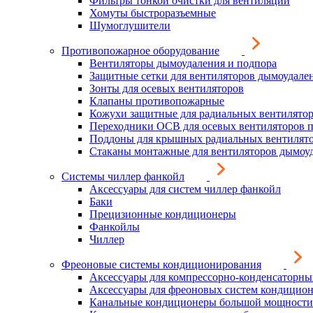
Фильтры тонкой очистки для вентиляции
Хомуты быстроразъемные
Шумоглушители
Противопожарное оборудование
Вентиляторы дымоудаления и подпора
Защитные сетки для вентиляторов дымоудале
Зонты для осевых вентиляторов
Клапаны противопожарные
Кожухи защитные для радиальных вентилято
Переходники ОСВ для осевых вентиляторов 
Поддоны для крышных радиальных вентилят
Стаканы монтажные для вентиляторов дымоу
Системы чиллер фанкойл
Аксессуары для систем чиллер фанкойл
Баки
Прецизионные кондиционеры
Фанкойлы
Чиллер
Фреоновые системы кондиционирования
Аксессуары для компрессорно-конденсаторны
Аксессуары для фреоновых систем кондицио
Канальные кондиционеры большой мощности