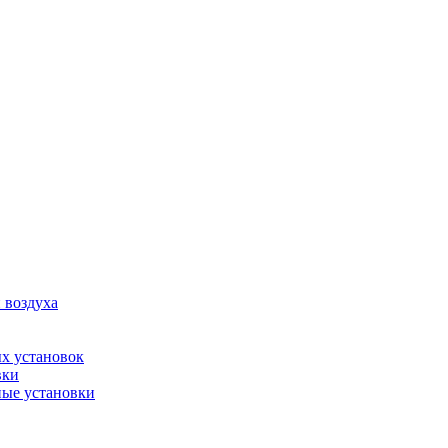
 воздуха
х установок
вки
ые установки