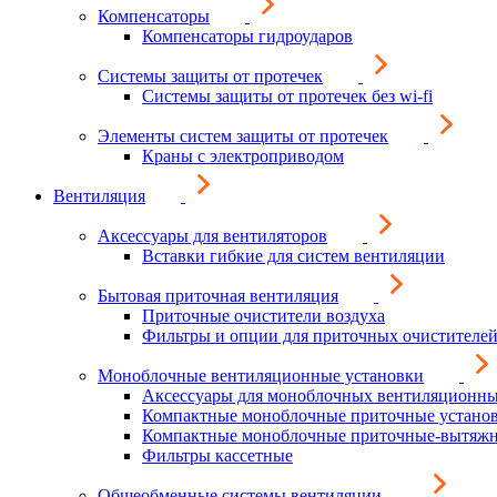
Компенсаторы
Компенсаторы гидроударов
Системы защиты от протечек
Системы защиты от протечек без wi-fi
Элементы систем защиты от протечек
Краны с электроприводом
Вентиляция
Аксессуары для вентиляторов
Вставки гибкие для систем вентиляции
Бытовая приточная вентиляция
Приточные очистители воздуха
Фильтры и опции для приточных очистителей
Моноблочные вентиляционные установки
Аксессуары для моноблочных вентиляционны
Компактные моноблочные приточные устано
Компактные моноблочные приточные-вытяжн
Фильтры кассетные
Общеобменные системы вентиляции