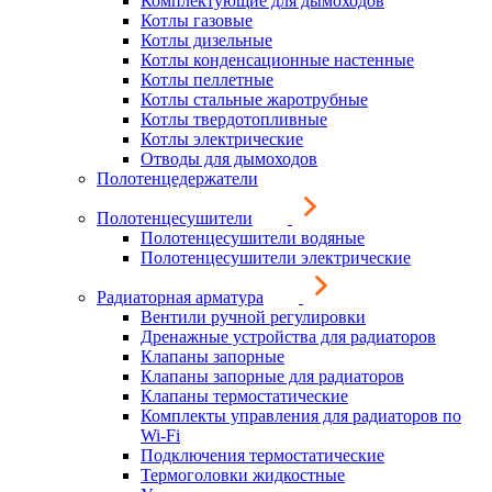
Комплектующие для дымоходов
Котлы газовые
Котлы дизельные
Котлы конденсационные настенные
Котлы пеллетные
Котлы стальные жаротрубные
Котлы твердотопливные
Котлы электрические
Отводы для дымоходов
Полотенцедержатели
Полотенцесушители
Полотенцесушители водяные
Полотенцесушители электрические
Радиаторная арматура
Вентили ручной регулировки
Дренажные устройства для радиаторов
Клапаны запорные
Клапаны запорные для радиаторов
Клапаны термостатические
Комплекты управления для радиаторов по
Wi-Fi
Подключения термостатические
Термоголовки жидкостные