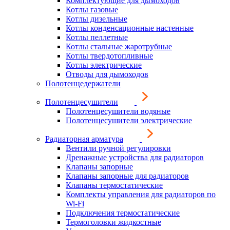
Комплектующие для дымоходов
Котлы газовые
Котлы дизельные
Котлы конденсационные настенные
Котлы пеллетные
Котлы стальные жаротрубные
Котлы твердотопливные
Котлы электрические
Отводы для дымоходов
Полотенцедержатели
Полотенцесушители
Полотенцесушители водяные
Полотенцесушители электрические
Радиаторная арматура
Вентили ручной регулировки
Дренажные устройства для радиаторов
Клапаны запорные
Клапаны запорные для радиаторов
Клапаны термостатические
Комплекты управления для радиаторов по
Wi-Fi
Подключения термостатические
Термоголовки жидкостные