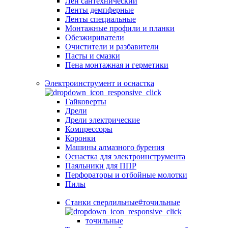
Лен сантехнический
Ленты демпферные
Ленты специальные
Монтажные профили и планки
Обезжириватели
Очистители и разбавители
Пасты и смазки
Пена монтажная и герметики
Электроинструмент и оснастка
Гайковерты
Дрели
Дрели электрические
Компрессоры
Коронки
Машины алмазного бурения
Оснастка для электроинструмента
Паяльники для ППР
Перфораторы и отбойные молотки
Пилы
Станки сверлильные#точильные
точильные