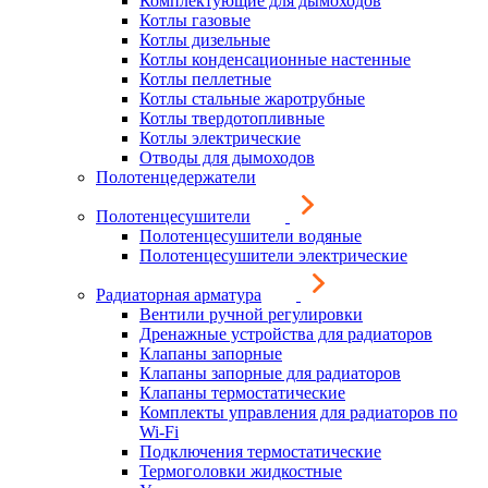
Комплектующие для дымоходов
Котлы газовые
Котлы дизельные
Котлы конденсационные настенные
Котлы пеллетные
Котлы стальные жаротрубные
Котлы твердотопливные
Котлы электрические
Отводы для дымоходов
Полотенцедержатели
Полотенцесушители
Полотенцесушители водяные
Полотенцесушители электрические
Радиаторная арматура
Вентили ручной регулировки
Дренажные устройства для радиаторов
Клапаны запорные
Клапаны запорные для радиаторов
Клапаны термостатические
Комплекты управления для радиаторов по
Wi-Fi
Подключения термостатические
Термоголовки жидкостные