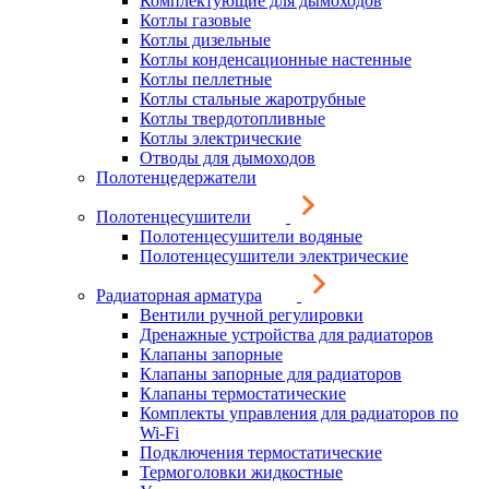
Комплектующие для дымоходов
Котлы газовые
Котлы дизельные
Котлы конденсационные настенные
Котлы пеллетные
Котлы стальные жаротрубные
Котлы твердотопливные
Котлы электрические
Отводы для дымоходов
Полотенцедержатели
Полотенцесушители
Полотенцесушители водяные
Полотенцесушители электрические
Радиаторная арматура
Вентили ручной регулировки
Дренажные устройства для радиаторов
Клапаны запорные
Клапаны запорные для радиаторов
Клапаны термостатические
Комплекты управления для радиаторов по
Wi-Fi
Подключения термостатические
Термоголовки жидкостные