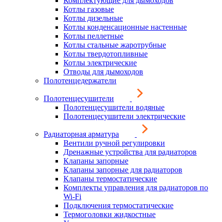
Комплектующие для дымоходов
Котлы газовые
Котлы дизельные
Котлы конденсационные настенные
Котлы пеллетные
Котлы стальные жаротрубные
Котлы твердотопливные
Котлы электрические
Отводы для дымоходов
Полотенцедержатели
Полотенцесушители
Полотенцесушители водяные
Полотенцесушители электрические
Радиаторная арматура
Вентили ручной регулировки
Дренажные устройства для радиаторов
Клапаны запорные
Клапаны запорные для радиаторов
Клапаны термостатические
Комплекты управления для радиаторов по
Wi-Fi
Подключения термостатические
Термоголовки жидкостные