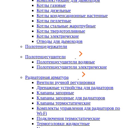
Комплектующие для дымоходов
Котлы газовые
Котлы дизельные
Котлы конденсационные настенные
Котлы пеллетные
Котлы стальные жаротрубные
Котлы твердотопливные
Котлы электрические
Отводы для дымоходов
Полотенцедержатели
Полотенцесушители
Полотенцесушители водяные
Полотенцесушители электрические
Радиаторная арматура
Вентили ручной регулировки
Дренажные устройства для радиаторов
Клапаны запорные
Клапаны запорные для радиаторов
Клапаны термостатические
Комплекты управления для радиаторов по
Wi-Fi
Подключения термостатические
Термоголовки жидкостные