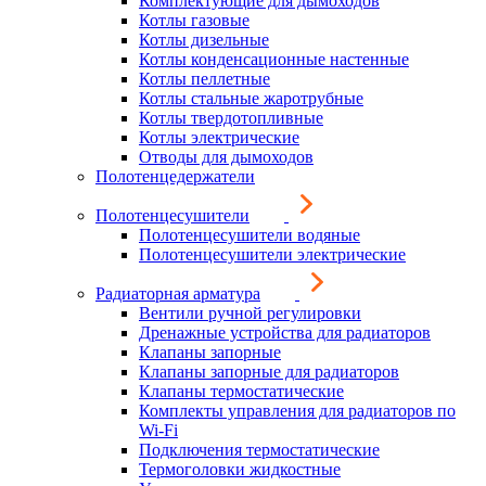
Комплектующие для дымоходов
Котлы газовые
Котлы дизельные
Котлы конденсационные настенные
Котлы пеллетные
Котлы стальные жаротрубные
Котлы твердотопливные
Котлы электрические
Отводы для дымоходов
Полотенцедержатели
Полотенцесушители
Полотенцесушители водяные
Полотенцесушители электрические
Радиаторная арматура
Вентили ручной регулировки
Дренажные устройства для радиаторов
Клапаны запорные
Клапаны запорные для радиаторов
Клапаны термостатические
Комплекты управления для радиаторов по
Wi-Fi
Подключения термостатические
Термоголовки жидкостные