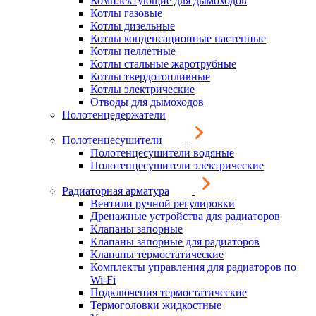
Комплектующие для дымоходов
Котлы газовые
Котлы дизельные
Котлы конденсационные настенные
Котлы пеллетные
Котлы стальные жаротрубные
Котлы твердотопливные
Котлы электрические
Отводы для дымоходов
Полотенцедержатели
Полотенцесушители
Полотенцесушители водяные
Полотенцесушители электрические
Радиаторная арматура
Вентили ручной регулировки
Дренажные устройства для радиаторов
Клапаны запорные
Клапаны запорные для радиаторов
Клапаны термостатические
Комплекты управления для радиаторов по
Wi-Fi
Подключения термостатические
Термоголовки жидкостные