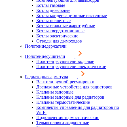
Комплектующие для дымоходов
Котлы газовые
Котлы дизельные
Котлы конденсационные настенные
Котлы пеллетные
Котлы стальные жаротрубные
Котлы твердотопливные
Котлы электрические
Отводы для дымоходов
Полотенцедержатели
Полотенцесушители
Полотенцесушители водяные
Полотенцесушители электрические
Радиаторная арматура
Вентили ручной регулировки
Дренажные устройства для радиаторов
Клапаны запорные
Клапаны запорные для радиаторов
Клапаны термостатические
Комплекты управления для радиаторов по
Wi-Fi
Подключения термостатические
Термоголовки жидкостные