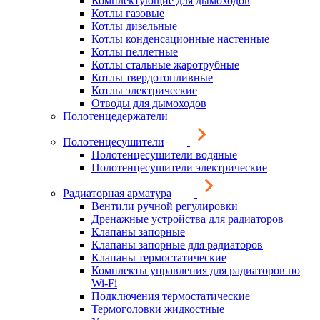
Комплектующие для дымоходов
Котлы газовые
Котлы дизельные
Котлы конденсационные настенные
Котлы пеллетные
Котлы стальные жаротрубные
Котлы твердотопливные
Котлы электрические
Отводы для дымоходов
Полотенцедержатели
Полотенцесушители
Полотенцесушители водяные
Полотенцесушители электрические
Радиаторная арматура
Вентили ручной регулировки
Дренажные устройства для радиаторов
Клапаны запорные
Клапаны запорные для радиаторов
Клапаны термостатические
Комплекты управления для радиаторов по
Wi-Fi
Подключения термостатические
Термоголовки жидкостные