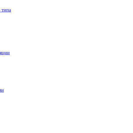
 типа
ляции
ми