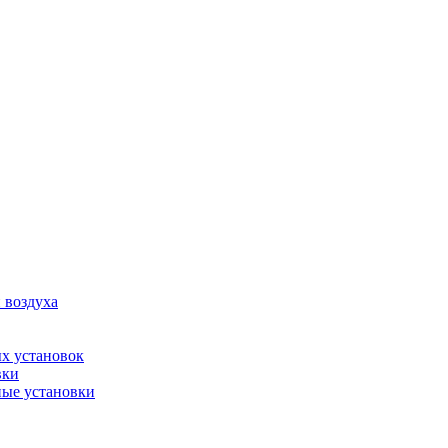
 воздуха
х установок
вки
ые установки