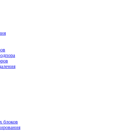
ния
ров
подпора
оров
даления
х блоков
нирования