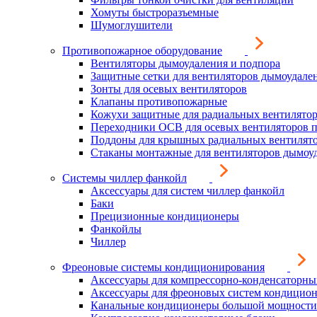
Хомуты быстроразъемные
Шумоглушители
Противопожарное оборудование
Вентиляторы дымоудаления и подпора
Защитные сетки для вентиляторов дымоудале
Зонты для осевых вентиляторов
Клапаны противопожарные
Кожухи защитные для радиальных вентилято
Переходники ОСВ для осевых вентиляторов 
Поддоны для крышных радиальных вентилят
Стаканы монтажные для вентиляторов дымоу
Системы чиллер фанкойл
Аксессуары для систем чиллер фанкойл
Баки
Прецизионные кондиционеры
Фанкойлы
Чиллер
Фреоновые системы кондиционирования
Аксессуары для компрессорно-конденсаторны
Аксессуары для фреоновых систем кондицио
Канальные кондиционеры большой мощности