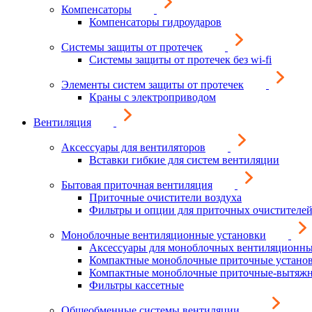
Компенсаторы
Компенсаторы гидроударов
Системы защиты от протечек
Системы защиты от протечек без wi-fi
Элементы систем защиты от протечек
Краны с электроприводом
Вентиляция
Аксессуары для вентиляторов
Вставки гибкие для систем вентиляции
Бытовая приточная вентиляция
Приточные очистители воздуха
Фильтры и опции для приточных очистителей
Моноблочные вентиляционные установки
Аксессуары для моноблочных вентиляционны
Компактные моноблочные приточные устано
Компактные моноблочные приточные-вытяжн
Фильтры кассетные
Общеобменные системы вентиляции