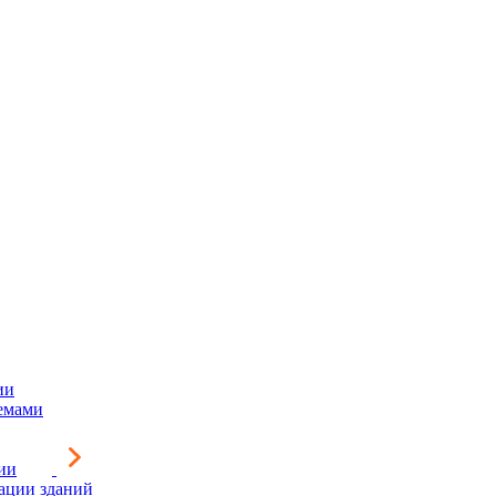
ии
емами
ии
зации зданий