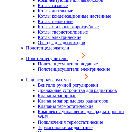
Комплектующие для дымоходов
Котлы газовые
Котлы дизельные
Котлы конденсационные настенные
Котлы пеллетные
Котлы стальные жаротрубные
Котлы твердотопливные
Котлы электрические
Отводы для дымоходов
Полотенцедержатели
Полотенцесушители
Полотенцесушители водяные
Полотенцесушители электрические
Радиаторная арматура
Вентили ручной регулировки
Дренажные устройства для радиаторов
Клапаны запорные
Клапаны запорные для радиаторов
Клапаны термостатические
Комплекты управления для радиаторов по
Wi-Fi
Подключения термостатические
Термоголовки жидкостные