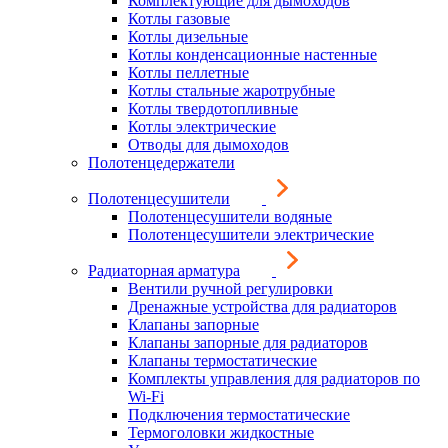
Комплектующие для дымоходов
Котлы газовые
Котлы дизельные
Котлы конденсационные настенные
Котлы пеллетные
Котлы стальные жаротрубные
Котлы твердотопливные
Котлы электрические
Отводы для дымоходов
Полотенцедержатели
Полотенцесушители
Полотенцесушители водяные
Полотенцесушители электрические
Радиаторная арматура
Вентили ручной регулировки
Дренажные устройства для радиаторов
Клапаны запорные
Клапаны запорные для радиаторов
Клапаны термостатические
Комплекты управления для радиаторов по
Wi-Fi
Подключения термостатические
Термоголовки жидкостные