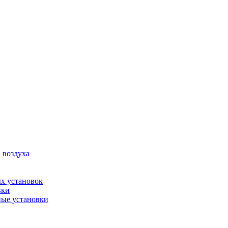
 воздуха
х установок
вки
ые установки