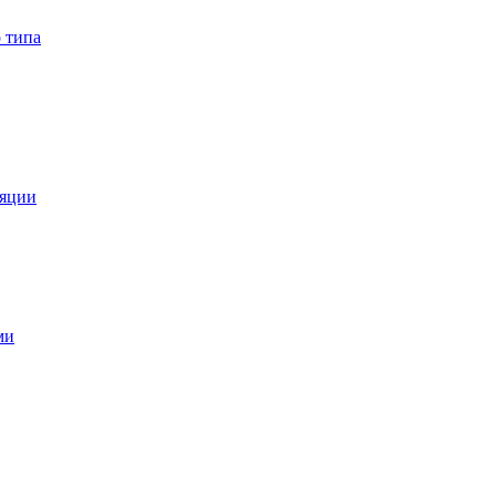
 типа
ляции
ми