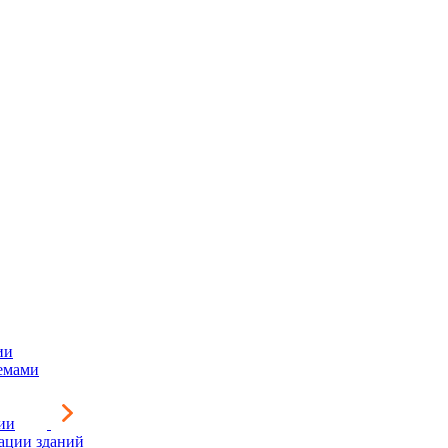
ии
емами
ии
зации зданий