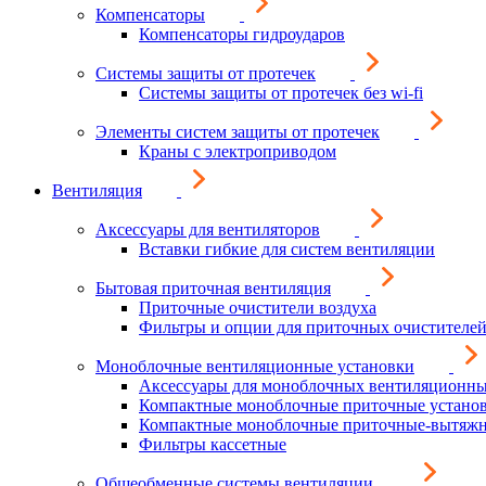
Компенсаторы
Компенсаторы гидроударов
Системы защиты от протечек
Системы защиты от протечек без wi-fi
Элементы систем защиты от протечек
Краны с электроприводом
Вентиляция
Аксессуары для вентиляторов
Вставки гибкие для систем вентиляции
Бытовая приточная вентиляция
Приточные очистители воздуха
Фильтры и опции для приточных очистителей
Моноблочные вентиляционные установки
Аксессуары для моноблочных вентиляционны
Компактные моноблочные приточные устано
Компактные моноблочные приточные-вытяжн
Фильтры кассетные
Общеобменные системы вентиляции