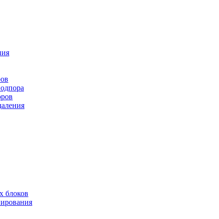
ния
ров
подпора
оров
даления
х блоков
нирования