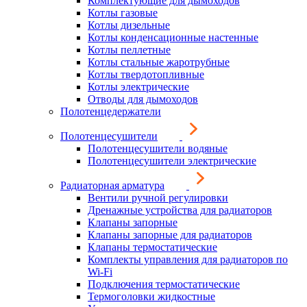
Комплектующие для дымоходов
Котлы газовые
Котлы дизельные
Котлы конденсационные настенные
Котлы пеллетные
Котлы стальные жаротрубные
Котлы твердотопливные
Котлы электрические
Отводы для дымоходов
Полотенцедержатели
Полотенцесушители
Полотенцесушители водяные
Полотенцесушители электрические
Радиаторная арматура
Вентили ручной регулировки
Дренажные устройства для радиаторов
Клапаны запорные
Клапаны запорные для радиаторов
Клапаны термостатические
Комплекты управления для радиаторов по
Wi-Fi
Подключения термостатические
Термоголовки жидкостные