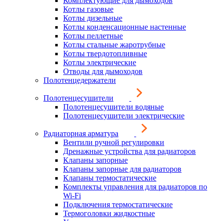
Комплектующие для дымоходов
Котлы газовые
Котлы дизельные
Котлы конденсационные настенные
Котлы пеллетные
Котлы стальные жаротрубные
Котлы твердотопливные
Котлы электрические
Отводы для дымоходов
Полотенцедержатели
Полотенцесушители
Полотенцесушители водяные
Полотенцесушители электрические
Радиаторная арматура
Вентили ручной регулировки
Дренажные устройства для радиаторов
Клапаны запорные
Клапаны запорные для радиаторов
Клапаны термостатические
Комплекты управления для радиаторов по
Wi-Fi
Подключения термостатические
Термоголовки жидкостные