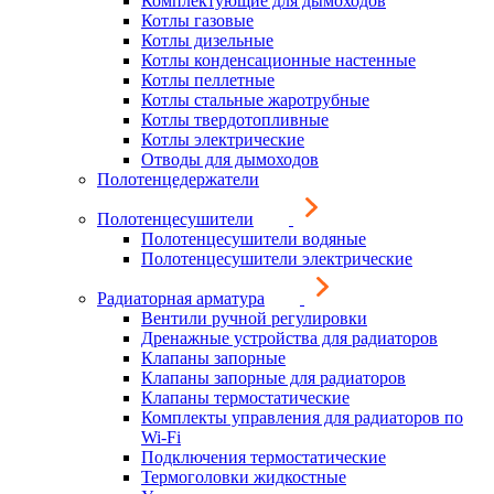
Комплектующие для дымоходов
Котлы газовые
Котлы дизельные
Котлы конденсационные настенные
Котлы пеллетные
Котлы стальные жаротрубные
Котлы твердотопливные
Котлы электрические
Отводы для дымоходов
Полотенцедержатели
Полотенцесушители
Полотенцесушители водяные
Полотенцесушители электрические
Радиаторная арматура
Вентили ручной регулировки
Дренажные устройства для радиаторов
Клапаны запорные
Клапаны запорные для радиаторов
Клапаны термостатические
Комплекты управления для радиаторов по
Wi-Fi
Подключения термостатические
Термоголовки жидкостные