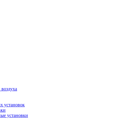
 воздуха
х установок
вки
ые установки