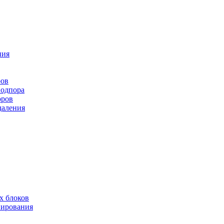
ния
ров
подпора
оров
даления
х блоков
нирования