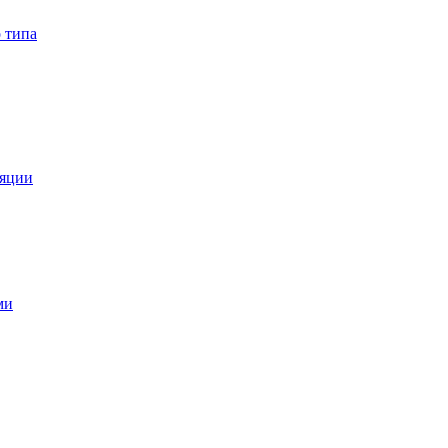
 типа
ляции
ми