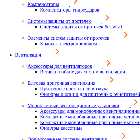
Компенсаторы
Компенсаторы гидроударов
Системы защиты от протечек
Системы защиты от протечек без wi-fi
Элементы систем защиты от протечек
Краны с электроприводом
Вентиляция
Аксессуары для вентиляторов
Вставки гибкие для систем вентиляции
Бытовая приточная вентиляция
Приточные очистители воздуха
Фильтры и опции для приточных очистителей
Моноблочные вентиляционные установки
Аксессуары для моноблочных вентиляционны
Компактные моноблочные приточные устано
Компактные моноблочные приточные-вытяжн
Фильтры кассетные
Общеобменные системы вентиляции