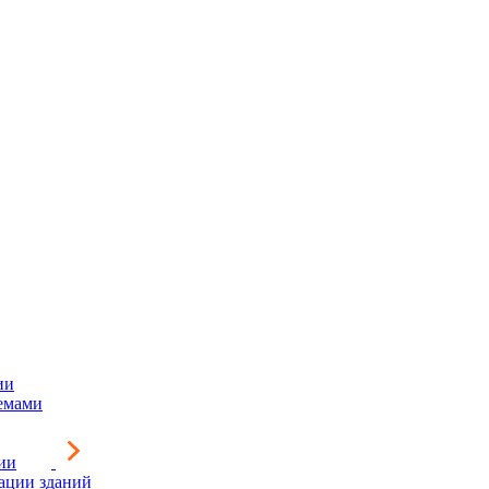
ии
емами
ии
зации зданий