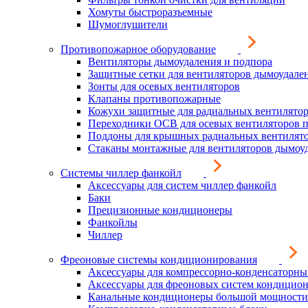
Хомуты быстроразъемные
Шумоглушители
Противопожарное оборудование
Вентиляторы дымоудаления и подпора
Защитные сетки для вентиляторов дымоудале
Зонты для осевых вентиляторов
Клапаны противопожарные
Кожухи защитные для радиальных вентилято
Переходники ОСВ для осевых вентиляторов 
Поддоны для крышных радиальных вентилят
Стаканы монтажные для вентиляторов дымоу
Системы чиллер фанкойл
Аксессуары для систем чиллер фанкойл
Баки
Прецизионные кондиционеры
Фанкойлы
Чиллер
Фреоновые системы кондиционирования
Аксессуары для компрессорно-конденсаторны
Аксессуары для фреоновых систем кондицио
Канальные кондиционеры большой мощности