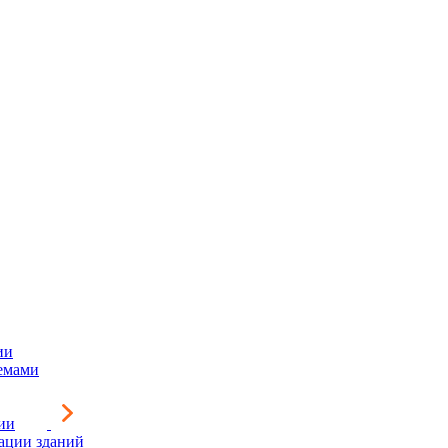
ии
емами
ии
зации зданий