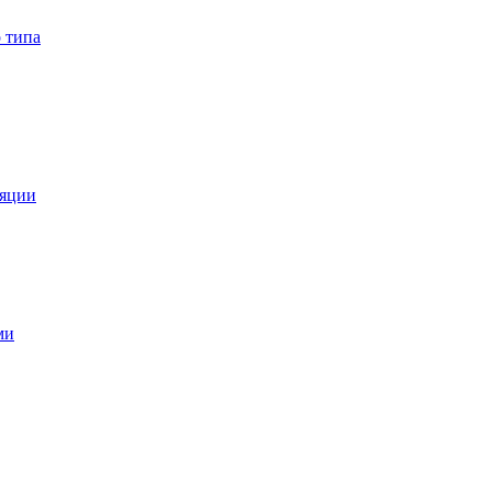
 типа
ляции
ми