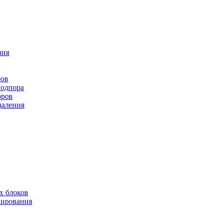
ния
ров
подпора
оров
даления
х блоков
нирования