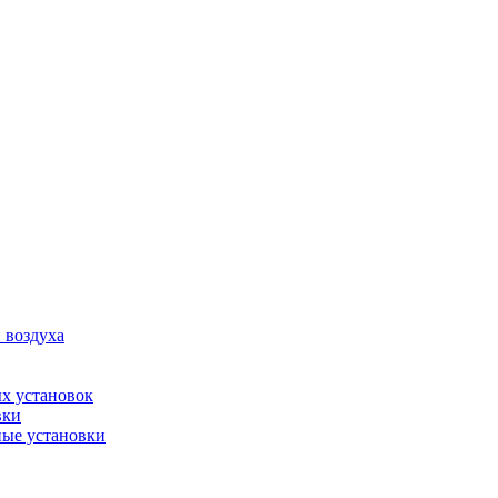
 воздуха
х установок
вки
ые установки