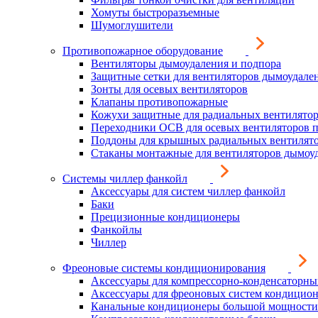
Хомуты быстроразъемные
Шумоглушители
Противопожарное оборудование
Вентиляторы дымоудаления и подпора
Защитные сетки для вентиляторов дымоудале
Зонты для осевых вентиляторов
Клапаны противопожарные
Кожухи защитные для радиальных вентилято
Переходники ОСВ для осевых вентиляторов 
Поддоны для крышных радиальных вентилят
Стаканы монтажные для вентиляторов дымоу
Системы чиллер фанкойл
Аксессуары для систем чиллер фанкойл
Баки
Прецизионные кондиционеры
Фанкойлы
Чиллер
Фреоновые системы кондиционирования
Аксессуары для компрессорно-конденсаторны
Аксессуары для фреоновых систем кондицио
Канальные кондиционеры большой мощности