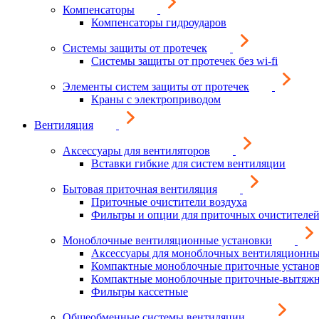
Компенсаторы
Компенсаторы гидроударов
Системы защиты от протечек
Системы защиты от протечек без wi-fi
Элементы систем защиты от протечек
Краны с электроприводом
Вентиляция
Аксессуары для вентиляторов
Вставки гибкие для систем вентиляции
Бытовая приточная вентиляция
Приточные очистители воздуха
Фильтры и опции для приточных очистителей
Моноблочные вентиляционные установки
Аксессуары для моноблочных вентиляционны
Компактные моноблочные приточные устано
Компактные моноблочные приточные-вытяжн
Фильтры кассетные
Общеобменные системы вентиляции