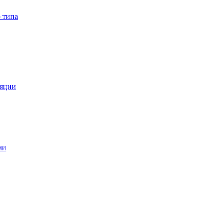
 типа
ляции
ми