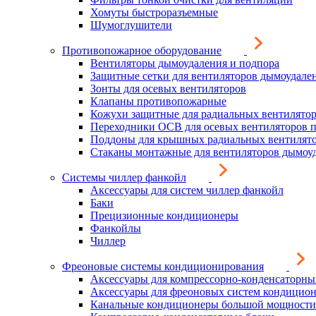
Хомуты быстроразъемные
Шумоглушители
Противопожарное оборудование
Вентиляторы дымоудаления и подпора
Защитные сетки для вентиляторов дымоудале
Зонты для осевых вентиляторов
Клапаны противопожарные
Кожухи защитные для радиальных вентилято
Переходники ОСВ для осевых вентиляторов 
Поддоны для крышных радиальных вентилят
Стаканы монтажные для вентиляторов дымоу
Системы чиллер фанкойл
Аксессуары для систем чиллер фанкойл
Баки
Прецизионные кондиционеры
Фанкойлы
Чиллер
Фреоновые системы кондиционирования
Аксессуары для компрессорно-конденсаторны
Аксессуары для фреоновых систем кондицио
Канальные кондиционеры большой мощности