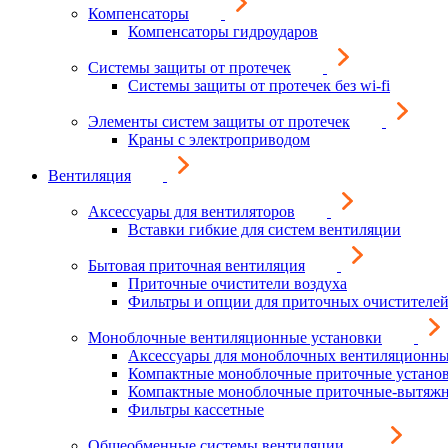
Компенсаторы
Компенсаторы гидроударов
Системы защиты от протечек
Системы защиты от протечек без wi-fi
Элементы систем защиты от протечек
Краны с электроприводом
Вентиляция
Аксессуары для вентиляторов
Вставки гибкие для систем вентиляции
Бытовая приточная вентиляция
Приточные очистители воздуха
Фильтры и опции для приточных очистителей
Моноблочные вентиляционные установки
Аксессуары для моноблочных вентиляционны
Компактные моноблочные приточные устано
Компактные моноблочные приточные-вытяжн
Фильтры кассетные
Общеобменные системы вентиляции