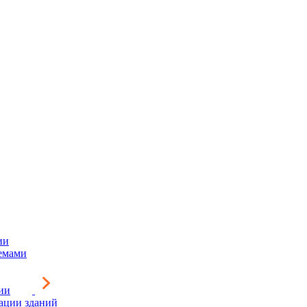
ии
емами
ии
зации зданий