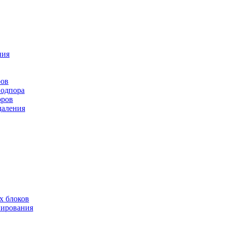
ния
ров
подпора
оров
даления
х блоков
нирования