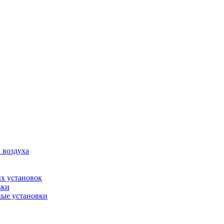
 воздуха
х установок
вки
ые установки