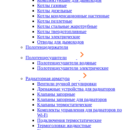
Комплектующие для дымоходов
Котлы газовые
Котлы дизельные
Котлы конденсационные настенные
Котлы пеллетные
Котлы стальные жаротрубные
Котлы твердотопливные
Котлы электрические
Отводы для дымоходов
Полотенцедержатели
Полотенцесушители
Полотенцесушители водяные
Полотенцесушители электрические
Радиаторная арматура
Вентили ручной регулировки
Дренажные устройства для радиаторов
Клапаны запорные
Клапаны запорные для радиаторов
Клапаны термостатические
Комплекты управления для радиаторов по
Wi-Fi
Подключения термостатические
Термоголовки жидкостные