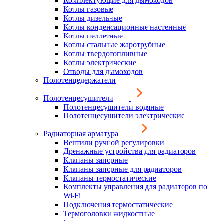
Комплектующие для дымоходов
Котлы газовые
Котлы дизельные
Котлы конденсационные настенные
Котлы пеллетные
Котлы стальные жаротрубные
Котлы твердотопливные
Котлы электрические
Отводы для дымоходов
Полотенцедержатели
Полотенцесушители
Полотенцесушители водяные
Полотенцесушители электрические
Радиаторная арматура
Вентили ручной регулировки
Дренажные устройства для радиаторов
Клапаны запорные
Клапаны запорные для радиаторов
Клапаны термостатические
Комплекты управления для радиаторов по
Wi-Fi
Подключения термостатические
Термоголовки жидкостные