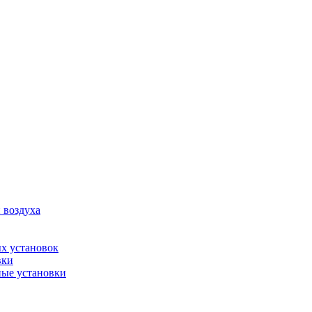
 воздуха
х установок
вки
ые установки