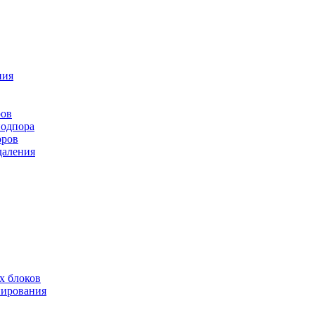
ния
ров
подпора
оров
даления
х блоков
нирования