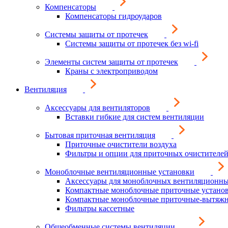
Компенсаторы
Компенсаторы гидроударов
Системы защиты от протечек
Системы защиты от протечек без wi-fi
Элементы систем защиты от протечек
Краны с электроприводом
Вентиляция
Аксессуары для вентиляторов
Вставки гибкие для систем вентиляции
Бытовая приточная вентиляция
Приточные очистители воздуха
Фильтры и опции для приточных очистителей
Моноблочные вентиляционные установки
Аксессуары для моноблочных вентиляционны
Компактные моноблочные приточные устано
Компактные моноблочные приточные-вытяжн
Фильтры кассетные
Общеобменные системы вентиляции