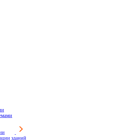
ии
емами
ии
зации зданий