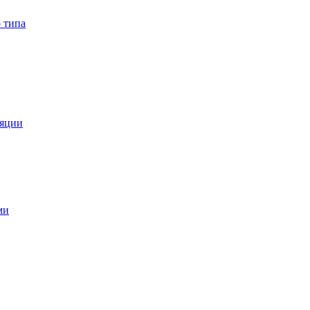
 типа
ляции
ми