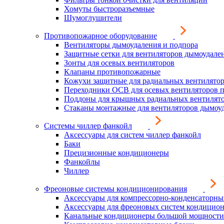
Хомуты быстроразъемные
Шумоглушители
Противопожарное оборудование
Вентиляторы дымоудаления и подпора
Защитные сетки для вентиляторов дымоудале
Зонты для осевых вентиляторов
Клапаны противопожарные
Кожухи защитные для радиальных вентилято
Переходники ОСВ для осевых вентиляторов 
Поддоны для крышных радиальных вентилят
Стаканы монтажные для вентиляторов дымоу
Системы чиллер фанкойл
Аксессуары для систем чиллер фанкойл
Баки
Прецизионные кондиционеры
Фанкойлы
Чиллер
Фреоновые системы кондиционирования
Аксессуары для компрессорно-конденсаторны
Аксессуары для фреоновых систем кондицио
Канальные кондиционеры большой мощности