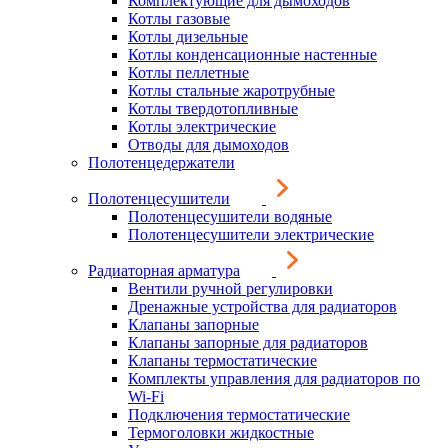
Комплектующие для дымоходов
Котлы газовые
Котлы дизельные
Котлы конденсационные настенные
Котлы пеллетные
Котлы стальные жаротрубные
Котлы твердотопливные
Котлы электрические
Отводы для дымоходов
Полотенцедержатели
Полотенцесушители
Полотенцесушители водяные
Полотенцесушители электрические
Радиаторная арматура
Вентили ручной регулировки
Дренажные устройства для радиаторов
Клапаны запорные
Клапаны запорные для радиаторов
Клапаны термостатические
Комплекты управления для радиаторов по
Wi-Fi
Подключения термостатические
Термоголовки жидкостные