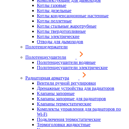
Комплектующие для дымоходов
Котлы газовые
Котлы дизельные
Котлы конденсационные настенные
Котлы пеллетные
Котлы стальные жаротрубные
Котлы твердотопливные
Котлы электрические
Отводы для дымоходов
Полотенцедержатели
Полотенцесушители
Полотенцесушители водяные
Полотенцесушители электрические
Радиаторная арматура
Вентили ручной регулировки
Дренажные устройства для радиаторов
Клапаны запорные
Клапаны запорные для радиаторов
Клапаны термостатические
Комплекты управления для радиаторов по
Wi-Fi
Подключения термостатические
Термоголовки жидкостные