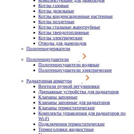
Комплектующие для дымоходов
Котлы газовые
Котлы дизельные
Котлы конденсационные настенные
Котлы пеллетные
Котлы стальные жаротрубные
Котлы твердотопливные
Котлы электрические
Отводы для дымоходов
Полотенцедержатели
Полотенцесушители
Полотенцесушители водяные
Полотенцесушители электрические
Радиаторная арматура
Вентили ручной регулировки
Дренажные устройства для радиаторов
Клапаны запорные
Клапаны запорные для радиаторов
Клапаны термостатические
Комплекты управления для радиаторов по
Wi-Fi
Подключения термостатические
Термоголовки жидкостные