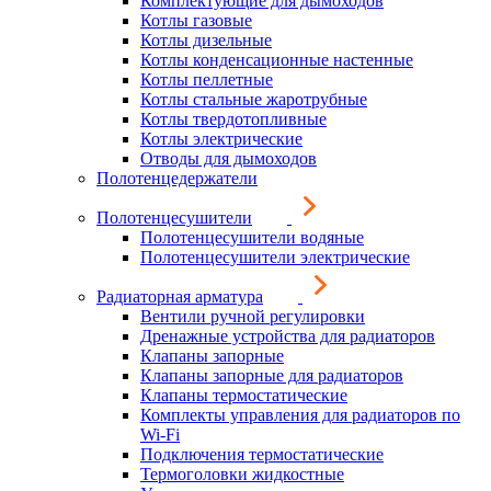
Комплектующие для дымоходов
Котлы газовые
Котлы дизельные
Котлы конденсационные настенные
Котлы пеллетные
Котлы стальные жаротрубные
Котлы твердотопливные
Котлы электрические
Отводы для дымоходов
Полотенцедержатели
Полотенцесушители
Полотенцесушители водяные
Полотенцесушители электрические
Радиаторная арматура
Вентили ручной регулировки
Дренажные устройства для радиаторов
Клапаны запорные
Клапаны запорные для радиаторов
Клапаны термостатические
Комплекты управления для радиаторов по
Wi-Fi
Подключения термостатические
Термоголовки жидкостные