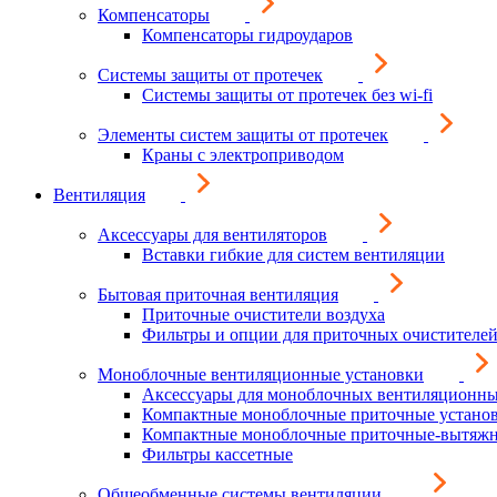
Компенсаторы
Компенсаторы гидроударов
Системы защиты от протечек
Системы защиты от протечек без wi-fi
Элементы систем защиты от протечек
Краны с электроприводом
Вентиляция
Аксессуары для вентиляторов
Вставки гибкие для систем вентиляции
Бытовая приточная вентиляция
Приточные очистители воздуха
Фильтры и опции для приточных очистителей
Моноблочные вентиляционные установки
Аксессуары для моноблочных вентиляционны
Компактные моноблочные приточные устано
Компактные моноблочные приточные-вытяжн
Фильтры кассетные
Общеобменные системы вентиляции