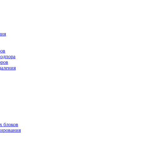
ния
ров
подпора
оров
даления
х блоков
нирования