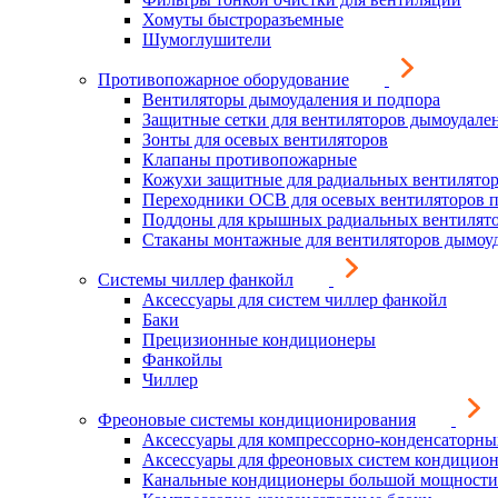
Хомуты быстроразъемные
Шумоглушители
Противопожарное оборудование
Вентиляторы дымоудаления и подпора
Защитные сетки для вентиляторов дымоудале
Зонты для осевых вентиляторов
Клапаны противопожарные
Кожухи защитные для радиальных вентилято
Переходники ОСВ для осевых вентиляторов 
Поддоны для крышных радиальных вентилят
Стаканы монтажные для вентиляторов дымоу
Системы чиллер фанкойл
Аксессуары для систем чиллер фанкойл
Баки
Прецизионные кондиционеры
Фанкойлы
Чиллер
Фреоновые системы кондиционирования
Аксессуары для компрессорно-конденсаторны
Аксессуары для фреоновых систем кондицио
Канальные кондиционеры большой мощности