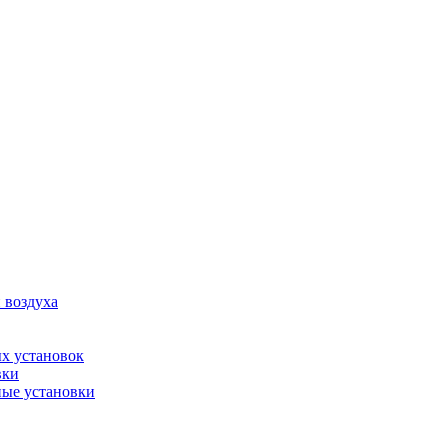
 воздуха
х установок
вки
ые установки