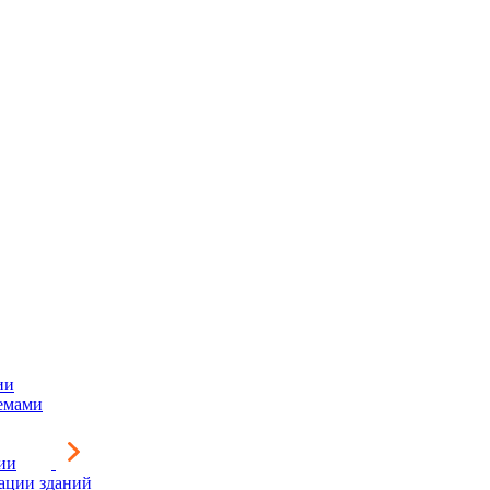
ии
емами
ии
зации зданий