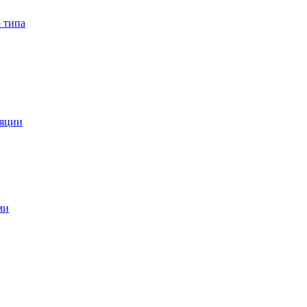
 типа
ляции
ми