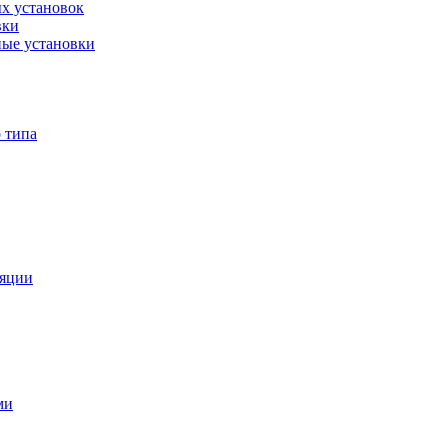
х установок
вки
ые установки
 типа
ляции
ми