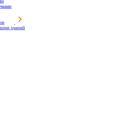
ии
емами
ии
зации зданий