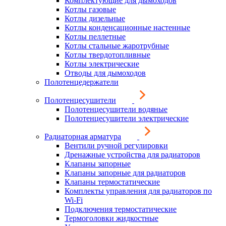
Комплектующие для дымоходов
Котлы газовые
Котлы дизельные
Котлы конденсационные настенные
Котлы пеллетные
Котлы стальные жаротрубные
Котлы твердотопливные
Котлы электрические
Отводы для дымоходов
Полотенцедержатели
Полотенцесушители
Полотенцесушители водяные
Полотенцесушители электрические
Радиаторная арматура
Вентили ручной регулировки
Дренажные устройства для радиаторов
Клапаны запорные
Клапаны запорные для радиаторов
Клапаны термостатические
Комплекты управления для радиаторов по
Wi-Fi
Подключения термостатические
Термоголовки жидкостные