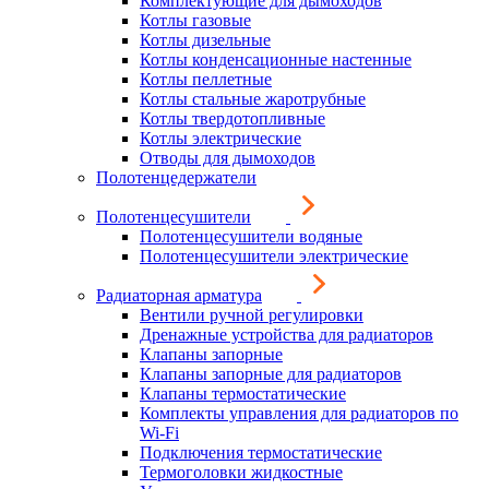
Комплектующие для дымоходов
Котлы газовые
Котлы дизельные
Котлы конденсационные настенные
Котлы пеллетные
Котлы стальные жаротрубные
Котлы твердотопливные
Котлы электрические
Отводы для дымоходов
Полотенцедержатели
Полотенцесушители
Полотенцесушители водяные
Полотенцесушители электрические
Радиаторная арматура
Вентили ручной регулировки
Дренажные устройства для радиаторов
Клапаны запорные
Клапаны запорные для радиаторов
Клапаны термостатические
Комплекты управления для радиаторов по
Wi-Fi
Подключения термостатические
Термоголовки жидкостные