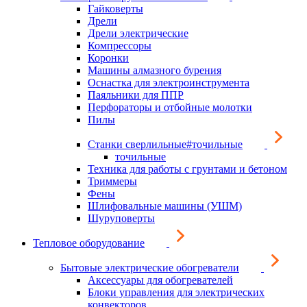
Гайковерты
Дрели
Дрели электрические
Компрессоры
Коронки
Машины алмазного бурения
Оснастка для электроинструмента
Паяльники для ППР
Перфораторы и отбойные молотки
Пилы
Станки сверлильные#точильные
точильные
Техника для работы с грунтами и бетоном
Триммеры
Фены
Шлифовальные машины (УШМ)
Шуруповерты
Тепловое оборудование
Бытовые электрические обогреватели
Аксессуары для обогревателей
Блоки управления для электрических
конвекторов