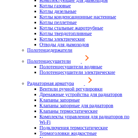
Комплектующие для дымоходов
Котлы газовые
Котлы дизельные
Котлы конденсационные настенные
Котлы пеллетные
Котлы стальные жаротрубные
Котлы твердотопливные
Котлы электрические
Отводы для дымоходов
Полотенцедержатели
Полотенцесушители
Полотенцесушители водяные
Полотенцесушители электрические
Радиаторная арматура
Вентили ручной регулировки
Дренажные устройства для радиаторов
Клапаны запорные
Клапаны запорные для радиаторов
Клапаны термостатические
Комплекты управления для радиаторов по
Wi-Fi
Подключения термостатические
Термоголовки жидкостные