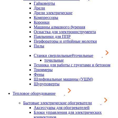
Гайковерты
Дрели
Дрели электрические
Компрессоры
Коронки
Машины алмазного бурения
Оснастка для электроинструмента
Паяльники для ППР
Перфораторы и отбойные молотки
Пилы
Станки сверлильные#точильные
точильные
Техника для работы с грунтами и бетоном
Триммеры
Фены
Шлифовальные машины (УШМ)
Шуруповерты
Тепловое оборудование
Бытовые электрические обогреватели
Аксессуары для обогревателей
Блоки управления для электрических
конвекторов