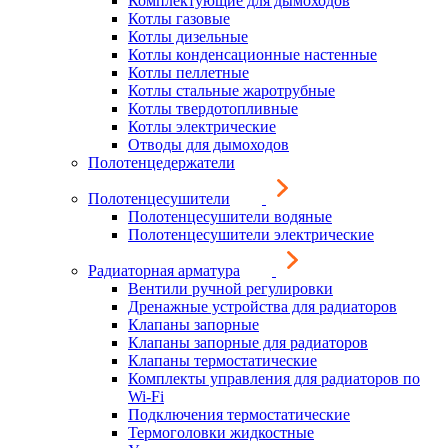
Комплектующие для дымоходов
Котлы газовые
Котлы дизельные
Котлы конденсационные настенные
Котлы пеллетные
Котлы стальные жаротрубные
Котлы твердотопливные
Котлы электрические
Отводы для дымоходов
Полотенцедержатели
Полотенцесушители
Полотенцесушители водяные
Полотенцесушители электрические
Радиаторная арматура
Вентили ручной регулировки
Дренажные устройства для радиаторов
Клапаны запорные
Клапаны запорные для радиаторов
Клапаны термостатические
Комплекты управления для радиаторов по
Wi-Fi
Подключения термостатические
Термоголовки жидкостные