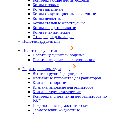
Комплектующие для дымоходов
Котлы газовые
Котлы дизельные
Котлы конденсационные настенные
Котлы пеллетные
Котлы стальные жаротрубные
Котлы твердотопливные
Котлы электрические
Отводы для дымоходов
Полотенцедержатели
Полотенцесушители
Полотенцесушители водяные
Полотенцесушители электрические
Радиаторная арматура
Вентили ручной регулировки
Дренажные устройства для радиаторов
Клапаны запорные
Клапаны запорные для радиаторов
Клапаны термостатические
Комплекты управления для радиаторов по
Wi-Fi
Подключения термостатические
Термоголовки жидкостные