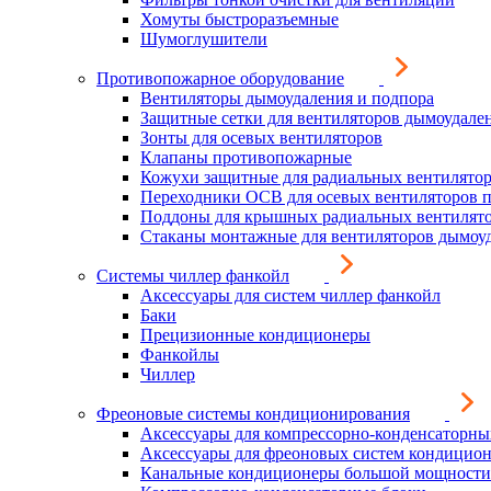
Хомуты быстроразъемные
Шумоглушители
Противопожарное оборудование
Вентиляторы дымоудаления и подпора
Защитные сетки для вентиляторов дымоудале
Зонты для осевых вентиляторов
Клапаны противопожарные
Кожухи защитные для радиальных вентилято
Переходники ОСВ для осевых вентиляторов 
Поддоны для крышных радиальных вентилят
Стаканы монтажные для вентиляторов дымоу
Системы чиллер фанкойл
Аксессуары для систем чиллер фанкойл
Баки
Прецизионные кондиционеры
Фанкойлы
Чиллер
Фреоновые системы кондиционирования
Аксессуары для компрессорно-конденсаторны
Аксессуары для фреоновых систем кондицио
Канальные кондиционеры большой мощности