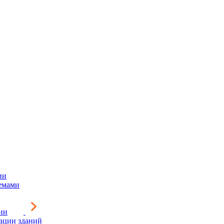
ии
емами
ии
зации зданий