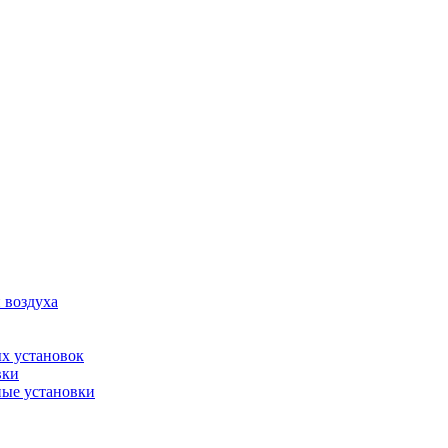
 воздуха
х установок
вки
ые установки