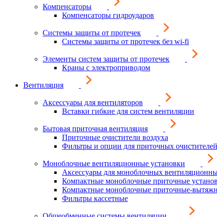
Компенсаторы
Компенсаторы гидроударов
Системы защиты от протечек
Системы защиты от протечек без wi-fi
Элементы систем защиты от протечек
Краны с электроприводом
Вентиляция
Аксессуары для вентиляторов
Вставки гибкие для систем вентиляции
Бытовая приточная вентиляция
Приточные очистители воздуха
Фильтры и опции для приточных очистителей
Моноблочные вентиляционные установки
Аксессуары для моноблочных вентиляционны
Компактные моноблочные приточные устано
Компактные моноблочные приточные-вытяжн
Фильтры кассетные
Общеобменные системы вентиляции