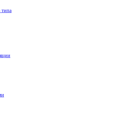
 типа
ляции
ми