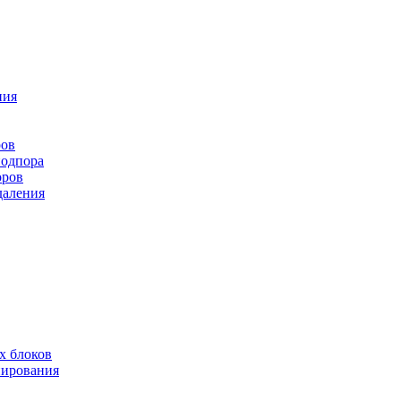
ния
ров
подпора
оров
даления
х блоков
нирования